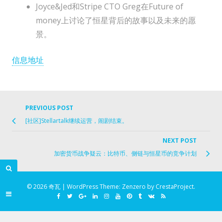
Joyce&Jed和Stripe CTO Greg在Future of
money上讨论了恒星背后的故事以及未来的愿
景。
信息地址
PREVIOUS POST
Previo
Post
[社区]Stellartalk继续运营，闹剧结束。
post
navigation
link
NEXT POST
Ne
加密货币战争疑云：比特币、侧链与恒星币的竞争计划
Po
lin
© 2026 奇瓦
|
WordPress Theme:
Zenzero
by CrestaProject.
Facebook
Twitter
Google
Linkedin
Instagram
YouTube
Pinterest
Tumblr
VK
RSS
Plus