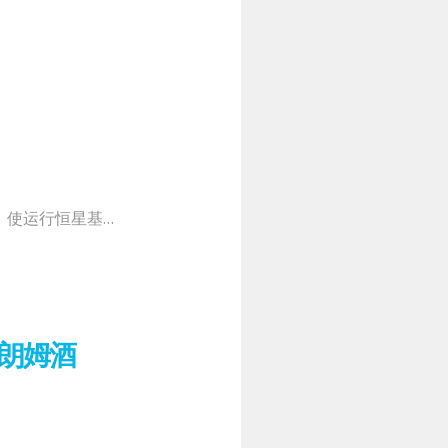
势，使运行恒星基…
朗姆酒