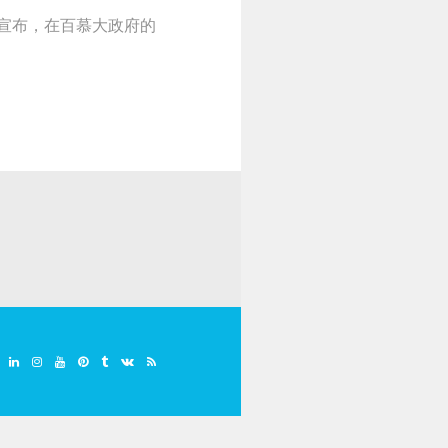
四宣布，在百慕大政府的
Google
Linkedin
Instagram
YouTube
Pinterest
Tumblr
VK
RSS
Plus