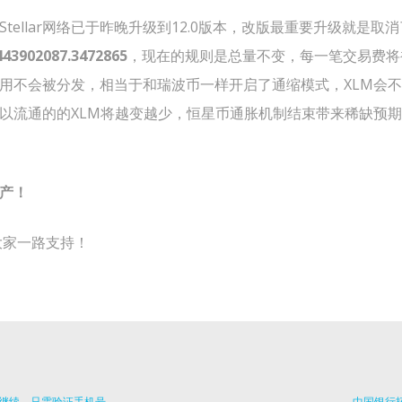
tellar网络已于昨晚升级到12.0版本，改版最重要升级就是
443902087.3472865
，现在的规则是总量不变，每一笔交易费将
用不会被分发，相当于和瑞波币一样开启了通缩模式，XLM会
以流通的的XLM将越变越少，恒星币通胀机制结束带来稀缺预
产！
谢大家一路支持！
Previous
活动继续，只需验证手机号
中国银行