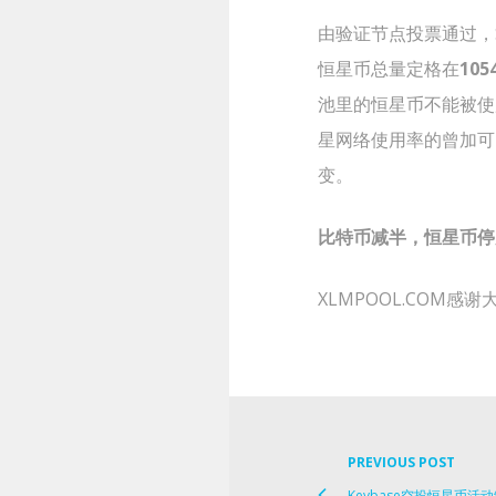
由验证节点投票通过，S
恒星币总量定格在
105
池里的恒星币不能被使
星网络使用率的曾加可
变。
比特币减半，恒星币停
XLMPOOL.COM感
PREVIOUS POST
Post
Keybase空投恒星币