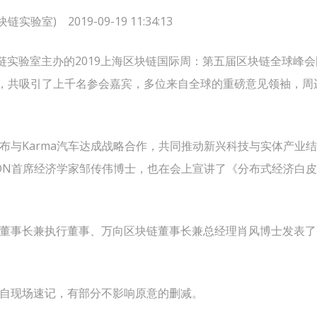
实验室) 2019-09-19 11:34:13
块链实验室主办的2019上海区块链国际周：第五届区块链全球峰
题，共吸引了上千名参会嘉宾，多位来自全球的重磅意见领袖，周
布与Karma汽车达成战略合作，共同推动新兴科技与实体产业
atON首席经济学家邹传伟博士，也在会上宣讲了《分布式经济白
董事长兼执行董事、万向区块链董事长兼总经理肖风博士发表了闭幕
自现场速记，有部分不影响原意的删减。