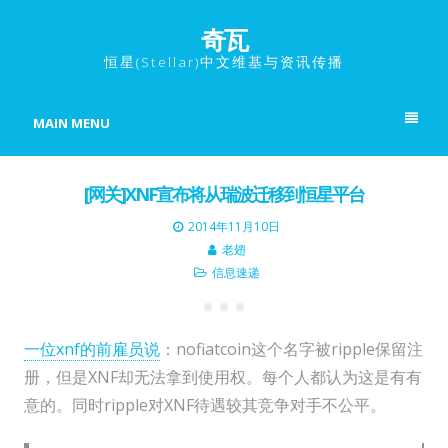
奇瓦
恒星(Stellar)中文维基与资讯传播
MAIN MENU
[网关]XNF宣布将从瑞波迁移到恒星平台
2014年11月10日
老翅
信息速递
一位xnf的前雇员说
：nofiatcoin这个名字被ripple保留注
册，但是XNF却无法拿到使用权。每个人都认为这是有有
意的。同时ripple对XNF待遇较其竞争对手不公平。