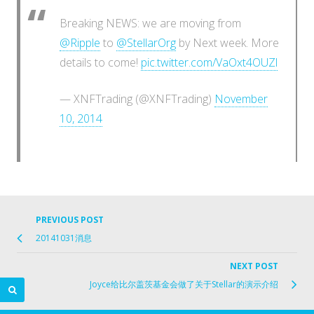
Breaking NEWS: we are moving from
@Ripple
to
@StellarOrg
by Next week. More
details to come!
pic.twitter.com/VaOxt4OUZl
— XNFTrading (@XNFTrading)
November
10, 2014
PREVIOUS POST
Previo
Post
20141031消息
post
navigation
link
NEXT POST
Ne
Joyce给比尔盖茨基金会做了关于Stellar的演示介绍
Po
lin