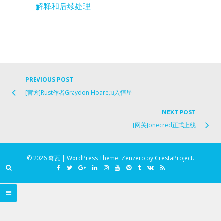
解释和后续处理
PREVIOUS POST
Previo
Post
[官方]Rust作者Graydon Hoare加入恒星
post
navigation
link
NEXT POST
Ne
[网关]onecred正式上线
Po
lin
© 2026 奇瓦
|
WordPress Theme:
Zenzero
by CrestaProject.
Facebook
Twitter
Google
Linkedin
Instagram
YouTube
Pinterest
Tumblr
VK
RSS
Plus